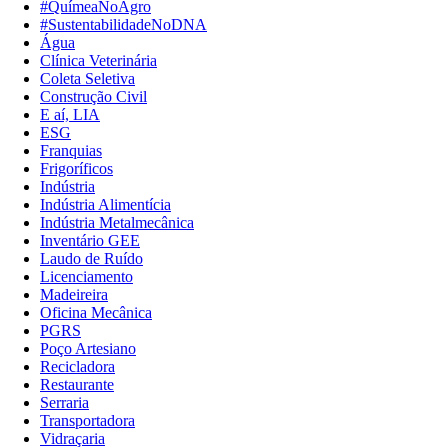
#QuímeaNoAgro
#SustentabilidadeNoDNA
Água
Clínica Veterinária
Coleta Seletiva
Construção Civil
E aí, LIA
ESG
Franquias
Frigoríficos
Indústria
Indústria Alimentícia
Indústria Metalmecânica
Inventário GEE
Laudo de Ruído
Licenciamento
Madeireira
Oficina Mecânica
PGRS
Poço Artesiano
Recicladora
Restaurante
Serraria
Transportadora
Vidraçaria