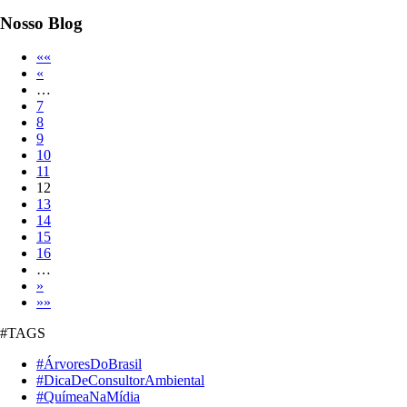
Nosso
Blog
««
«
…
7
8
9
10
11
12
13
14
15
16
…
»
»»
#TAGS
#ÁrvoresDoBrasil
#DicaDeConsultorAmbiental
#QuímeaNaMídia