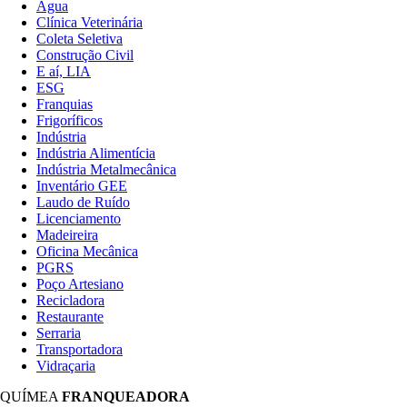
Água
Clínica Veterinária
Coleta Seletiva
Construção Civil
E aí, LIA
ESG
Franquias
Frigoríficos
Indústria
Indústria Alimentícia
Indústria Metalmecânica
Inventário GEE
Laudo de Ruído
Licenciamento
Madeireira
Oficina Mecânica
PGRS
Poço Artesiano
Recicladora
Restaurante
Serraria
Transportadora
Vidraçaria
QUÍMEA
FRANQUEADORA