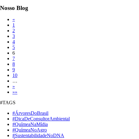
Nosso
Blog
«
1
2
3
4
5
6
7
8
9
10
…
»
»»
#TAGS
#ÁrvoresDoBrasil
#DicaDeConsultorAmbiental
#QuímeaNaMídia
#QuímeaNoAgro
#SustentabilidadeNoDNA