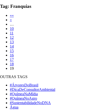
Tag:
Franquias
««
«
…
10
11
12
13
14
15
16
17
18
19
OUTRAS TAGS
#ÁrvoresDoBrasil
#DicaDeConsultorAmbiental
#QuímeaNaMídia
#QuímeaNoAgro
#SustentabilidadeNoDNA
Água