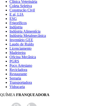
Clínica Veterinária
Coleta Seletiva
Construção Civil
E aí, LIA
ESG
Frigoríficos
Indústria
Indústria Alimentícia
Indústria Metalmecânica
Inventário GEE
Laudo de Ruído
Licenciamento
Madeireira
Oficina Mecânica
PGRS
Poço Artesiano
Recicladora
Restaurante
Serraria
Transportadora
Vidraçaria
QUÍMEA
FRANQUEADORA